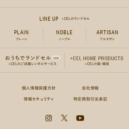
LINE UP
+CELのランドセル
PLAIN
NOBLE
ARTISAN
プレーン
ノーブル
アルチザン
ABOUT
STORY
NEWS
+CEL HOME PRODUCTS
おうちでランドセル
NEW
+CELって？
+CELをもっと知る
お知らせ
+CELのご試着レンタルサービス
+CELの服・雑貨
SUPPORT
Q&A
ACCESS
修理・サポート
よくある質問
+CEL HOME STORE
個人情報保護方針
会社情報
LINE UP
+CELのランドセル
情報セキュリティ
特定商取引法表記