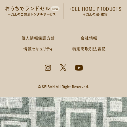
ABOUT
STORY
NEWS
+CEL HOME PRODUCTS
おうちでランドセル
NEW
+CELって？
+CELをもっと知る
お知らせ
+CELのご試着レンタルサービス
+CELの服・雑貨
SUPPORT
Q&A
ACCESS
修理・サポート
よくある質問
+CEL HOME STORE
個人情報保護方針
会社情報
LINE UP
+CELのランドセル
情報セキュリティ
特定商取引法表記
© SEIBAN All Right Reserved.
PLAIN
NOBLE
ARTISAN
プレーン
ノーブル
アルチザン