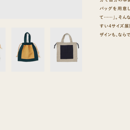
バッグを用意
て……」。そん
すい4サイズ
ザインも、なら