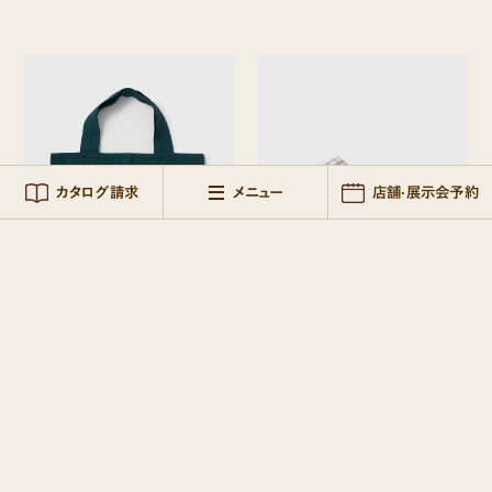
+CEL HOME PRODUCTS
おうちでランドセル
NEW
+CELのご試着レンタルサービス
+CELの服・雑貨・家具
カタログ請求
メニュー
店舗·展示会予約
インド リネンバッグL
リトアニア リネンスリッパ
5,900
4,900
¥
¥
［税込］
［税込］