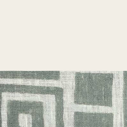
SUPPORT
修理・サポート
よ
LINE UP
PLAIN
N
プレーン
おうちでランドセル
NEW