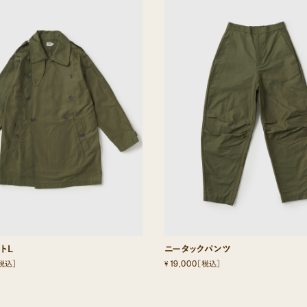
トL
ニータックパンツ
19,000
¥
税込］
［税込］