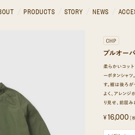
BOUT
PRODUCTS
STORY
NEWS
ACCE
CHP
プルオーバ
柔らかいコッ
ーボタンシャツ
す。裾は後ろが
よく、アレンジ
り見せ、前屈み
16,000
¥
［