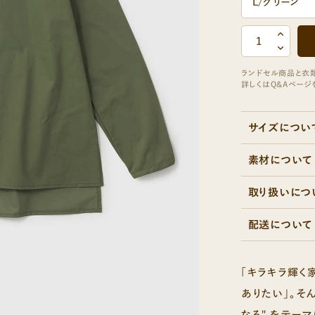
NOBLE
ARTISAN
ノーブル
アルチザン
サイズについ
素材について
取り扱いにつ
配送について
「キラキラ輝く
ありたい」。そ
なる" をテー